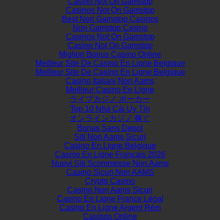
Casino Not On Gamstop
Casinos Not On Gamstop
Best Non Gamstop Casinos
Non Gamstop Casino
Casinos Not On Gamstop
Casino Not On Gamstop
Migliori Bonus Casino Online
Meilleur Site De Casino En Ligne Belgique
Meilleur Site De Casino En Ligne Belgique
Casino Italiani Non Aams
Meilleur Casino En Ligne
ライブカジノ ポーカー
Top 10 Nhà Cái Uy Tín
オンラインカジノ 稼ぐ
Bonus Sans Depot
Siti Non Aams Sicuri
Casino En Ligne Belgique
Casino En Ligne Français 2026
Nuovi Siti Scommesse Non Aams
Casino Sicuri Non AAMS
Crypto Casino
Casino Non Aams Sicuri
Casino En Ligne France Légal
Casino En Ligne Argent Réel
Casinos Online