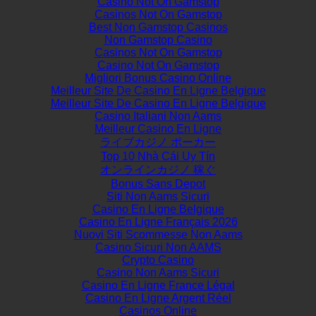
Casino Not On Gamstop
Casinos Not On Gamstop
Best Non Gamstop Casinos
Non Gamstop Casino
Casinos Not On Gamstop
Casino Not On Gamstop
Migliori Bonus Casino Online
Meilleur Site De Casino En Ligne Belgique
Meilleur Site De Casino En Ligne Belgique
Casino Italiani Non Aams
Meilleur Casino En Ligne
ライブカジノ ポーカー
Top 10 Nhà Cái Uy Tín
オンラインカジノ 稼ぐ
Bonus Sans Depot
Siti Non Aams Sicuri
Casino En Ligne Belgique
Casino En Ligne Français 2026
Nuovi Siti Scommesse Non Aams
Casino Sicuri Non AAMS
Crypto Casino
Casino Non Aams Sicuri
Casino En Ligne France Légal
Casino En Ligne Argent Réel
Casinos Online