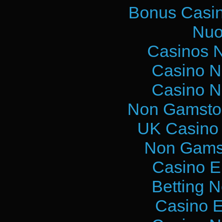
Bonus Casin
Nuo
Casinos 
Casino N
Casino N
Non Gamstop
UK Casino
Non Gams
Casino E
Betting 
Casino E