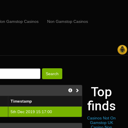
on Gamstop Casinos
Non Gamstop Casinos
Search
Top
finds
Timestamp
5th Dec 2019 15:17:00
Casinos Not On
Gamstop UK
Casino Non