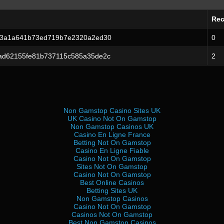
Rec
03a1a641b73ed719b7e2320a2ed30
0
ad62155fe81b737115c585a35de2c
2
Non Gamstop Casino Sites UK
UK Casino Not On Gamstop
Non Gamstop Casinos UK
Casino En Ligne France
Betting Not On Gamstop
Casino En Ligne Fiable
Casino Not On Gamstop
Sites Not On Gamstop
Casino Not On Gamstop
Best Online Casinos
Betting Sites UK
Non Gamstop Casinos
Casino Not On Gamstop
Casinos Not On Gamstop
Best Non Gamstop Casinos