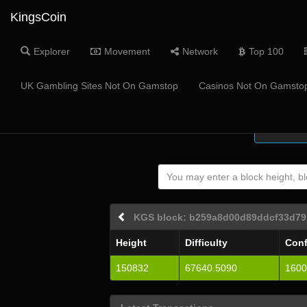
KingsCoin
Explorer
Movement
Network
Top 100
Coin Sup
UK Gambling Sites Not On Gamstop
Casinos Not On Gamsto
KGS block: b259a8d00d89ddcf33d7
Height
Difficulty
Conf
150832
67640.5090
160