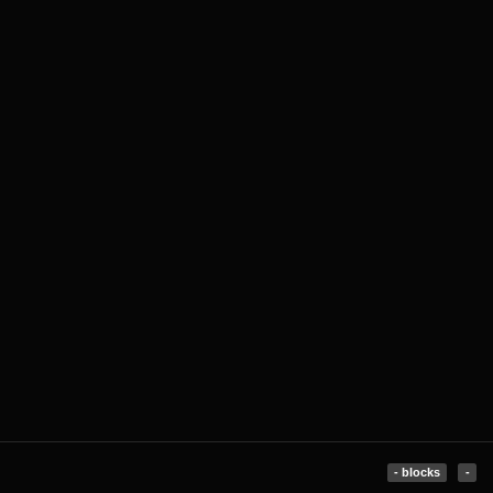
-
blocks
-