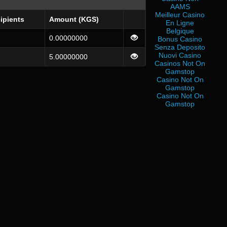
AAMS
Meilleur Casino
ipients
Amount (KGS)
En Ligne
Belgique
0.00000000
Bonus Casino
Senza Deposito
Nuovi Casino
5.00000000
Casinos Not On
Gamstop
Casino Not On
Gamstop
Casino Not On
Gamstop