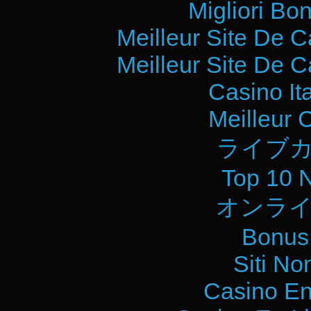
Migliori Bo
Meilleur Site De 
Meilleur Site De 
Casino It
Meilleur 
ライブカ
Top 10 
オンライ
Bonus
Siti No
Casino En