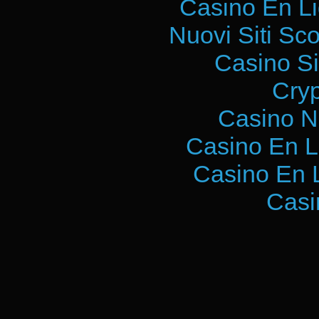
Casino En L
Nuovi Siti S
Casino S
Cry
Casino N
Casino En L
Casino En 
Casi