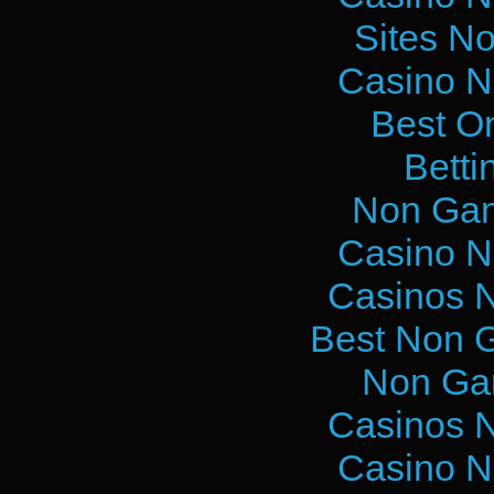
Sites N
Casino N
Best O
Betti
Non Gam
Casino N
Casinos 
Best Non 
Non Ga
Casinos 
Casino N