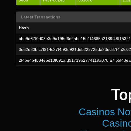
9486
74574.6243
301070
1.52
Latest Transactions
Hash
bbe9d67f0d03e3d9a195d6e2abe15a1f4685a2189f48f1532
3e62d80bfc7f914c27f4f93e921deb223725da23ec87f4a2c02
2f4be4b4b84ebd18f091afd91719b2774119a078fa7fb5f43e
To
Casinos No
Casin