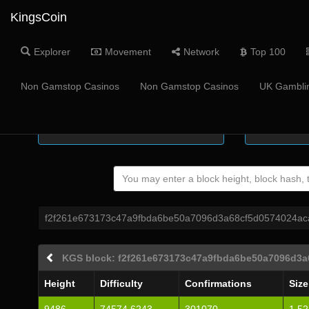
KingsCoin
Explorer
Movement
Network
Top 100
Coin Supply
Masternode
Non Gamstop Casinos
Non Gamstop Casinos
UK Gamblin
-
f2f261e673173c47a9fbda6be50a7096d3a68cf5d0574024a
KGS block: f2f261e673173c47a9fbda6be50a7096d3
Height
Difficulty
Confirmations
Size