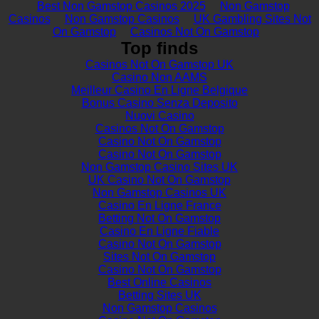
Best Non Gamstop Casinos 2025
Non Gamstop
Casinos
Non Gamstop Casinos
UK Gambling Sites Not
On Gamstop
Casinos Not On Gamstop
Top finds
Casinos Not On Gamstop UK
Casino Non AAMS
Meilleur Casino En Ligne Belgique
Bonus Casino Senza Deposito
Nuovi Casino
Casinos Not On Gamstop
Casino Not On Gamstop
Casino Not On Gamstop
Non Gamstop Casino Sites UK
UK Casino Not On Gamstop
Non Gamstop Casinos UK
Casino En Ligne France
Betting Not On Gamstop
Casino En Ligne Fiable
Casino Not On Gamstop
Sites Not On Gamstop
Casino Not On Gamstop
Best Online Casinos
Betting Sites UK
Non Gamstop Casinos