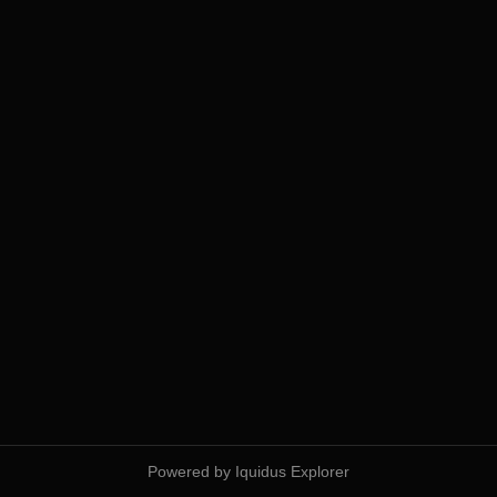
Powered by Iquidus Explorer