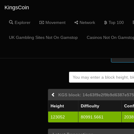
KingsCoin
Explorer
Movement
Network
Top 100
Coin Sup
UK Gambling Sites Not On Gamstop
Casinos Not On Gamsto
KGS block: 14c63f9e2f9b9d6387e57
Height
Difficulty
Conf
123052
80991.5661
2038