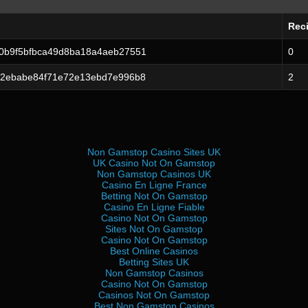
Rec
0b9f5bfbca49d8ba18a4aeb27551
0
92ebabe84f71e72e13ebd7e996b8
2
Non Gamstop Casino Sites UK
UK Casino Not On Gamstop
Non Gamstop Casinos UK
Casino En Ligne France
Betting Not On Gamstop
Casino En Ligne Fiable
Casino Not On Gamstop
Sites Not On Gamstop
Casino Not On Gamstop
Best Online Casinos
Betting Sites UK
Non Gamstop Casinos
Casino Not On Gamstop
Casinos Not On Gamstop
Best Non Gamstop Casinos