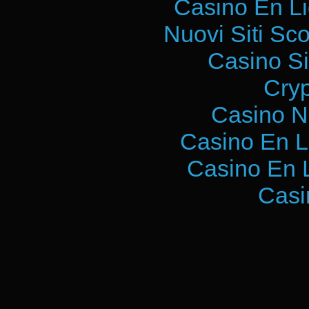
Casino En L
Nuovi Siti S
Casino S
Cry
Casino N
Casino En L
Casino En 
Casi