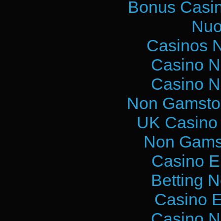
Bonus Casin
Nuo
Casinos 
Casino N
Casino N
Non Gamstop
UK Casino
Non Gams
Casino E
Betting 
Casino E
Casino N