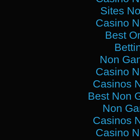
Sites N
Casino N
Best O
Betti
Non Gam
Casino N
Casinos 
Best Non 
Non Ga
Casinos 
Casino N